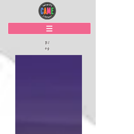
Bl
og