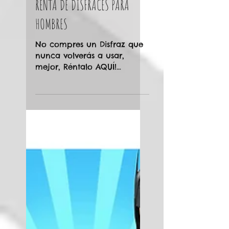
RENTA DE DISFRACES PARA
HOMBRES
No compres un Disfraz que
nunca volverás a usar,
mejor, Réntalo AQUÍ!
Diviertete como cuando eras
niño y conviertete en tu
personaje...