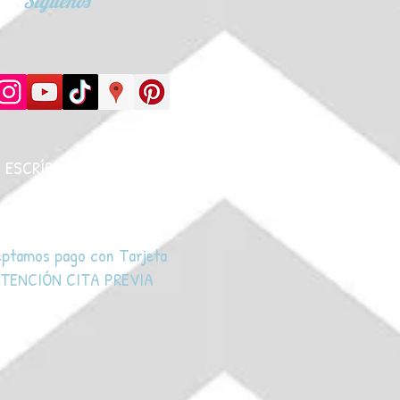
Síguenos
ESCRÍBENOS
POR WHATSAPP
ptamos pago con Tarjeta
TENCIÓN
CITA PREVIA