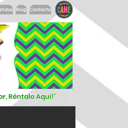
stidos
Blog
Contacto
r, Réntalo Aquí!"