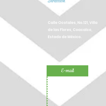
Dirección
Calle Ocotales, No.121, Villa
de las Flores, Coacalco,
Estado de México.
E-mail