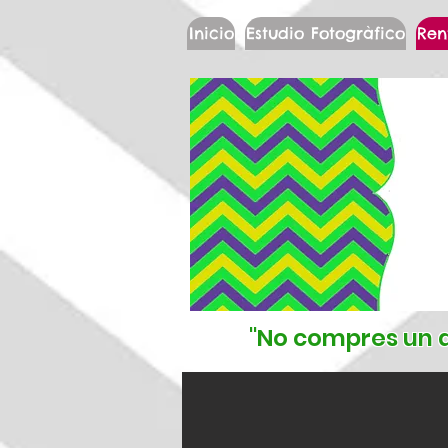
Inicio
Estudio Fotogràfico
Ren
"No compres un d