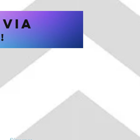
EVIA
a!