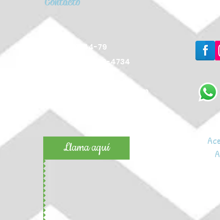
Contacto
TEL: 5879-44-79
CEL: 04455-2139-4734
E-MAIL:
cameagency@gmail.com
Ace
Llama aquí
A