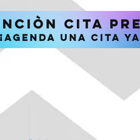
ENCIÒN CITA PR
¡Agenda una cita y