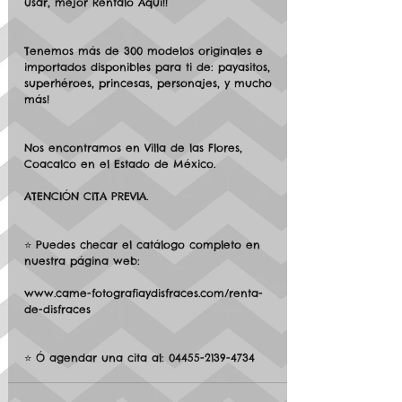
usar, mejor Réntalo Aquí!!
Tenemos más de 300 modelos originales e 
importados disponibles para ti de: payasitos, 
superhéroes, princesas, personajes, y mucho 
más!
Nos encontramos en Villa de las Flores, 
Coacalco en el Estado de México.
ATENCIÓN CITA PREVIA.
⭐ Puedes checar el catálogo completo en 
nuestra página web:
www.came-fotografiaydisfraces.com/renta-
de-disfraces
⭐ Ó agendar una cita al: 04455-2139-4734