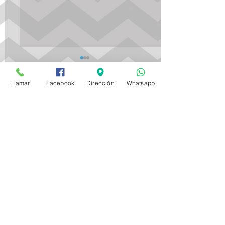
Llamar
Facebook
Dirección
Whatsapp
Comentarios
🍄 Mario Bros está en tendencia…
Escribir un comentario...
Contacto
Calle Ocotales, No.121, Villa de las Flores,
Coacalco, Estado de México.
TEL:
5879-44-79