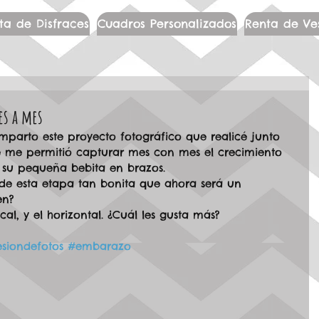
ta de Disfraces
Cuadros Personalizados
Renta de Ve
es a mes
arto este proyecto fotográfico que realicé junto 
me permitió capturar mes con mes el crecimiento 
a su pequeña bebita en brazos. 
 de esta etapa tan bonita que ahora será un 
en? 
cal, y el horizontal. ¿Cuál les gusta más?
esiondefotos
#embarazo