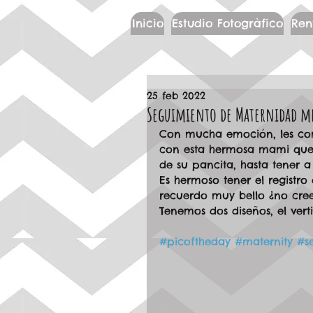
Inicio
Estudio Fotogràfico
Ren
25 feb 2022
Seguimiento de Maternidad m
Con mucha emoción, les comp
con esta hermosa mami que 
de su pancita, hasta tener 
Es hermoso tener el registro
recuerdo muy bello ¿no cre
Tenemos dos diseños, el verti
#picoftheday
#maternity
#s