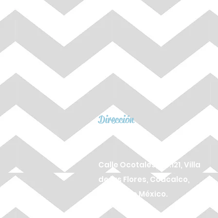
Dirección
Calle Ocotales, No.121, Villa
de las Flores, Coacalco,
Estado de México.