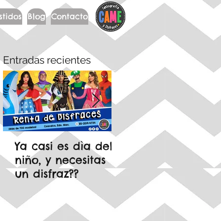
stidos
Blog
Contacto
Entradas recientes
Ya casi es dìa del
🍄 Mario Bros est
niño, y necesitas
en tendencia…
un disfraz??