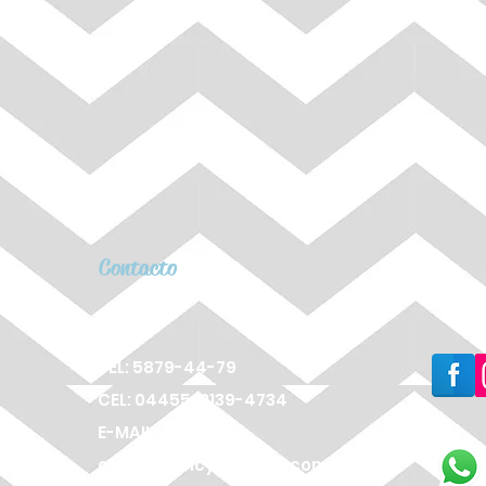
Contacto
TEL: 5879-44-79
CEL: 04455-2139-4734
E-MAIL:
cameagency@gmail.com