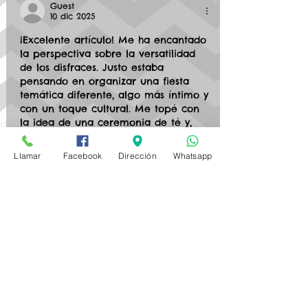
Guest
10 dic 2025
¡Excelente artículo! Me ha encantado 
la perspectiva sobre la versatilidad 
de los disfraces. Justo estaba 
pensando en organizar una fiesta 
temática diferente, algo más íntimo y 
con un toque cultural. Me topé con 
la idea de una ceremonia de té y, 
buscando inspiración para los 
elementos clave, 
encontré algunas 
Llamar
Facebook
Dirección
Whatsapp
piezas magníficas aquí
 que 
realmente elevan la experiencia.
Más Allá del Disfraz: 
Creando una 
Experiencia Inmersiva
La idea es trascender el simple 
hecho de "disfrazarse" para construir 