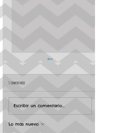
1 comentario
🍄 Mario Bros está en tendencia…
Escribir un comentario...
Lo más nuevo