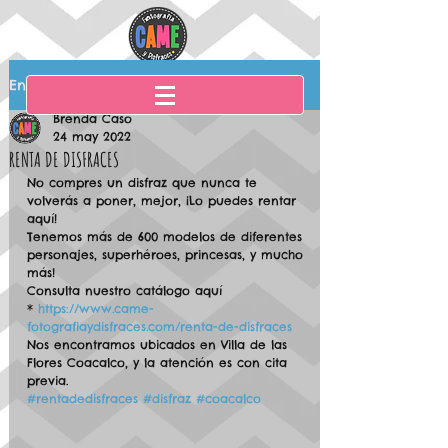
Entrada
Brenda Caso
24 may 2022
RENTA DE DISFRACES
No compres un disfraz que nunca te 
volverás a poner, mejor, ¡Lo puedes rentar 
aquí!
Tenemos más de 600 modelos de diferentes 
personajes, superhéroes, princesas, y mucho 
más! 
Consulta nuestro catálogo aquí 
* 
https://www.came-
fotografiaydisfraces.com/renta-de-disfraces
Nos encontramos ubicados en Villa de las 
Flores Coacalco, y la atención es con cita 
previa.
#rentadedisfraces
#disfraz
#coacalco