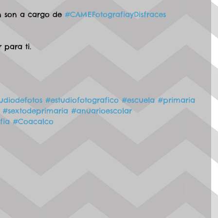
n son a cargo de 
#CAMEFotografiayDisfraces
 para ti.
udiodefotos
#estudiofotografico
#escuela
#primaria
#sextodeprimaria
#anuarioescolar
fia
#Coacalco