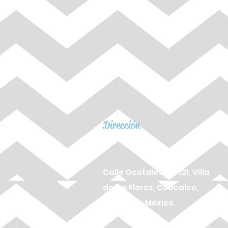
Dirección
Calle Ocotales, No.121, Villa
de las Flores, Coacalco,
Estado de México.