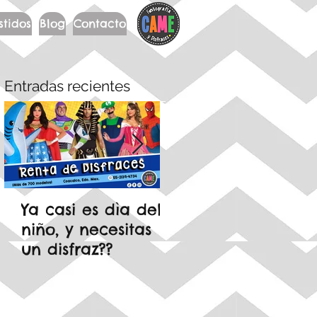
stidos
Blog
Contacto
Entradas recientes
Ya casi es dìa del
🍄 Mario Bros est
niño, y necesitas
en tendencia…
un disfraz??