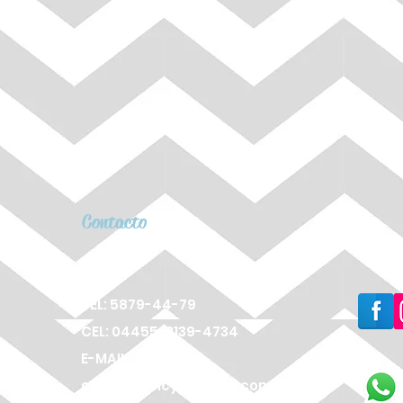
Contacto
TEL: 5879-44-79
CEL: 04455-2139-4734
E-MAIL:
cameagency@gmail.com