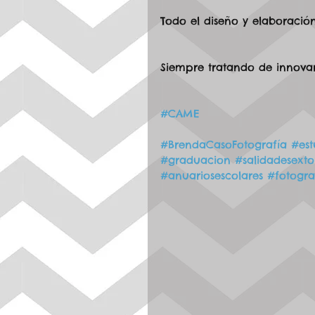
Todo el diseño y elaboració
Siempre tratando de innovar
#CAME
#BrendaCasoFotografía
#est
#graduacion
#salidadesexto
#anuariosescolares
#fotogra