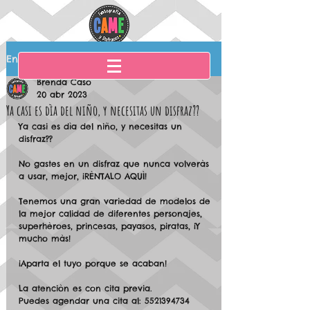
Entrada
Brenda Caso
20 abr 2023
Ya casi es dìa del niño, y necesitas un disfraz??
Ya casi es dìa del niño, y necesitas un 
disfraz??
No gastes en un disfraz que nunca volveràs 
a usar, mejor, ¡RÈNTALO AQUÌ!
Tenemos una gran variedad de modelos de 
la mejor calidad de diferentes personajes, 
superhèroes, princesas, payasos, piratas, ¡Y 
mucho màs!
¡Aparta el tuyo porque se acaban!
La atenciòn es con cita previa.
Puedes agendar una cita al: 5521394734