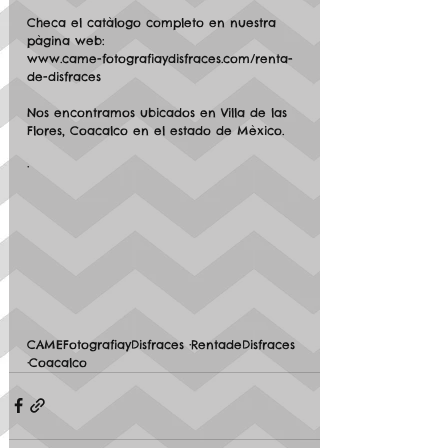
Checa el catàlogo completo en nuestra 
pàgina web:
www.came-fotografiaydisfraces.com/renta-
de-disfraces
Nos encontramos ubicados en Villa de las 
Flores, Coacalco en el estado de Mèxico. 
·
CAMEFotografiayDisfraces ·RentadeDisfraces 
·Coacalco