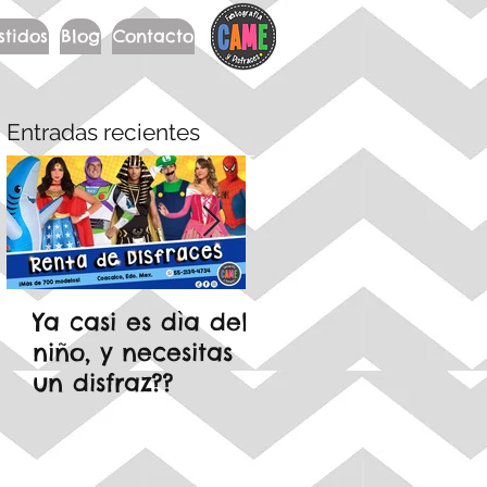
stidos
Blog
Contacto
Entradas recientes
Ya casi es dìa del
🍄 Mario Bros est
niño, y necesitas
en tendencia…
un disfraz??