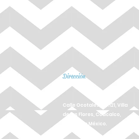
Dirección
Calle Ocotales, No.121, Villa
de las Flores, Coacalco,
Estado de México.