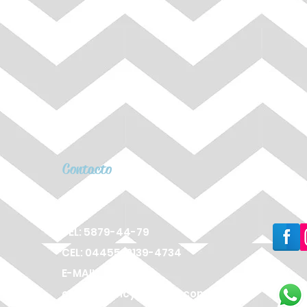
Contacto
TEL: 5879-44-79
CEL: 04455-2139-4734
E-MAIL:
cameagency@gmail.com