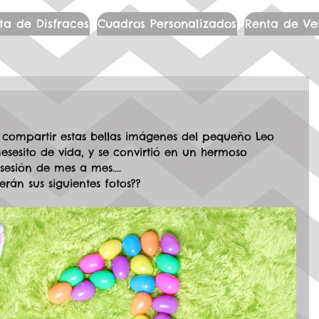
ta de Disfraces
Cuadros Personalizados
Renta de Ve
o compartir estas bellas imágenes del pequeño Leo 
sesito de vida, y se convirtió en un hermoso 
esión de mes a mes....  
rán sus siguientes fotos?? 