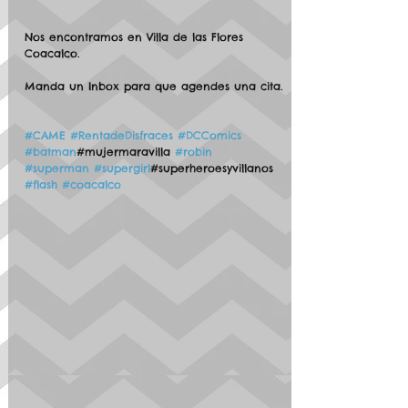
Nos encontramos en Villa de las Flores 
Coacalco.
Manda un Inbox para que agendes una cita.
#CAME
#RentadeDisfraces
#DCComics
#batman
#mujermaravilla 
#robin
#superman
#supergirl
#superheroesyvillanos 
#flash
#coacalco